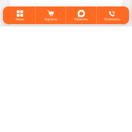
Меню
Корзина
Написать
Позвонить
Благодарность
От директора компании ООО
«Стройразвитие»